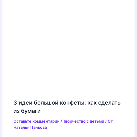
Как сделать подарок
(44)
Разное
(20)
Сладкие букетики
(12)
Торты
(1)
Учителю
(2)
Материалы и инструменты
(7)
Новости. А вы знали, что?.
(6)
Первые уроки мастерства
(9)
Полезности
(14)
Праздник
(30)
1 апреля
(1)
1 мая
(1)
14 февраля
(2)
23 февраля
(5)