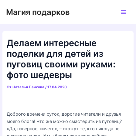
Перейти
Магия подарков
к
Main
содержимому
Men
Делаем интересные
поделки для детей из
пуговиц своими руками:
фото шедевры
От
Наталья Панкова
/
17.04.2020
Доброго времени суток, дорогие читатели и друзья
моего блога! Что же можно смастерить из пуговиц?
«Да, наверное, ничего», – скажут те, кто никогда не
рукодельничал. И мы будем вас таких сейчас