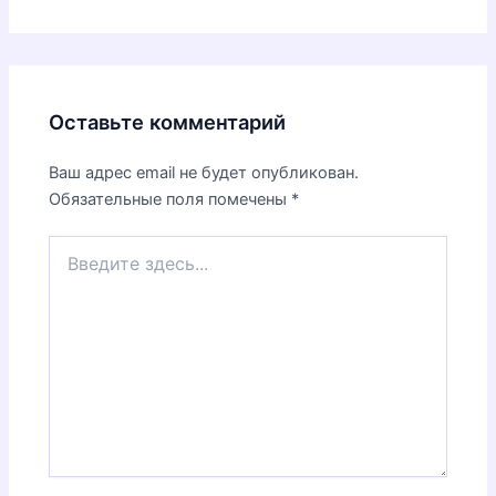
8 марта
(2)
Новый Год и Рождество
(17)
Публичные документы
(3)
Разное
(3)
Рекомендую
(8)
Рисуем вместе
(6)
Секреты мастерства
(4)
Советы по выбору
(6)
Способы крепления конфет
(1)
Творчество и жизнь
(1)
Творчество с детьми
(32)
Топиарий
(1)
Упаковка букетов
(3)
Цветы из гофрированной бумаги
(11)
Гвоздика
(1)